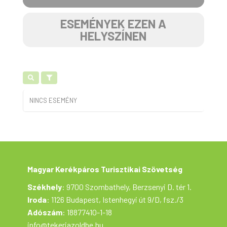
ESEMÉNYEK EZEN A
HELYSZÍNEN
NINCS ESEMÉNY
Magyar Kerékpáros Turisztikai Szövetség
Székhely
: 9700 Szombathely, Berzsenyi D. tér 1.
Iroda
: 1126 Budapest, Istenhegyi út 9/D, fsz./3
Adószám
: 18877410-1-18
info@tekerjazoldbe.hu