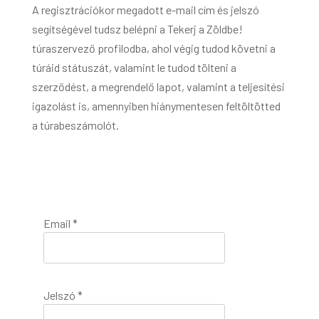
A regisztrációkor megadott e-mail cím és jelszó
segítségével tudsz belépni a Tekerj a Zöldbe!
túraszervező profilodba, ahol végig tudod követni a
túráid státuszát, valamint le tudod tölteni a
szerződést, a megrendelő lapot, valamint a teljesítési
igazolást is, amennyiben hiánymentesen feltöltötted
a túrabeszámolót.
Email *
Jelszó *