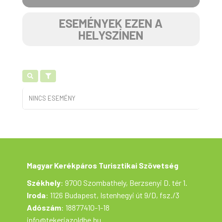
ESEMÉNYEK EZEN A
HELYSZÍNEN
NINCS ESEMÉNY
Magyar Kerékpáros Turisztikai Szövetség
Székhely
: 9700 Szombathely, Berzsenyi D. tér 1.
Iroda
: 1126 Budapest, Istenhegyi út 9/D, fsz./3
Adószám
: 18877410-1-18
info@tekerjazoldbe.hu