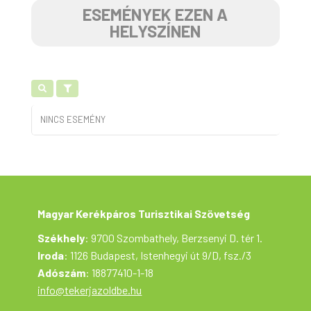
ESEMÉNYEK EZEN A
HELYSZÍNEN
NINCS ESEMÉNY
Magyar Kerékpáros Turisztikai Szövetség
Székhely
: 9700 Szombathely, Berzsenyi D. tér 1.
Iroda
: 1126 Budapest, Istenhegyi út 9/D, fsz./3
Adószám
: 18877410-1-18
info@tekerjazoldbe.hu