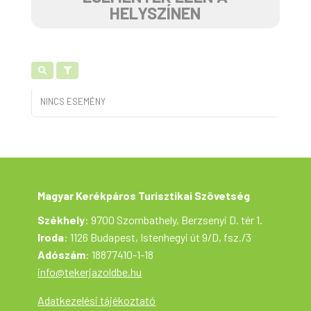
HELYSZÍNEN
NINCS ESEMÉNY
Magyar Kerékpáros Turisztikai Szövetség
Székhely
: 9700 Szombathely, Berzsenyi D. tér 1.
Iroda
: 1126 Budapest, Istenhegyi út 9/D, fsz./3
Adószám
: 18877410-1-18
info@tekerjazoldbe.hu
Adatkezelési tájékoztató