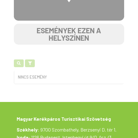
ESEMÉNYEK EZEN A
HELYSZÍNEN
NINCS ESEMÉNY
Magyar Kerékpáros Turisztikai Szövetség
Székhely
: 9700 Szombathely, Berzsenyi D. tér 1.
Iroda
: 1126 Budapest, Istenhegyi út 9/D, fsz./3