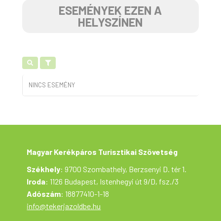
ESEMÉNYEK EZEN A
HELYSZÍNEN
NINCS ESEMÉNY
Magyar Kerékpáros Turisztikai Szövetség
Székhely
: 9700 Szombathely, Berzsenyi D. tér 1.
Iroda
: 1126 Budapest, Istenhegyi út 9/D, fsz./3
Adószám
: 18877410-1-18
info@tekerjazoldbe.hu