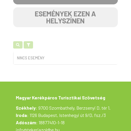
ESEMÉNYEK EZEN A
HELYSZÍNEN
NINCS ESEMÉNY
Magyar Kerékpáros Turisztikai Szövetség
Székhely
: 9700 Szombathely, Berzsenyi D. tér 1.
Iroda
: 1126 Budapest, Istenhegyi út 9/D, fsz./3
Adószám
: 18877410-1-18
info@tekerjazoldbe.hu