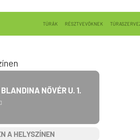
TÚRÁK
RÉSZTVEVŐKNEK
TÚRASZERVE
zínen
BLANDINA NŐVÉR U. 1.
N A HELYSZÍNEN