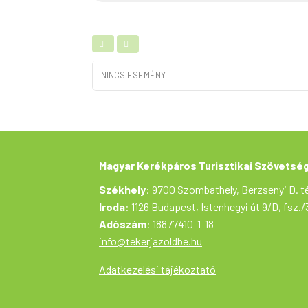
NINCS ESEMÉNY
Magyar Kerékpáros Turisztikai Szövetsé
Székhely
: 9700 Szombathely, Berzsenyi D. té
Iroda
: 1126 Budapest, Istenhegyi út 9/D, fsz./
Adószám
: 18877410-1-18
info@tekerjazoldbe.hu
Adatkezelési tájékoztató