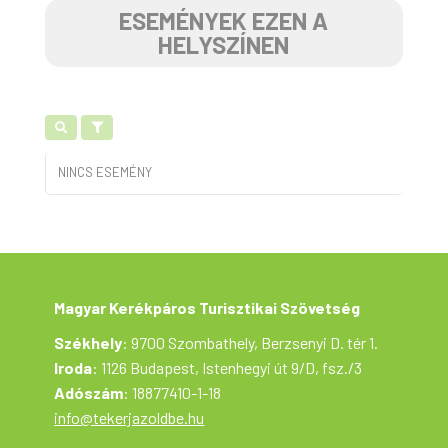
ESEMÉNYEK EZEN A
HELYSZÍNEN
NINCS ESEMÉNY
Magyar Kerékpáros Turisztikai Szövetség
Székhely
: 9700 Szombathely, Berzsenyi D. tér 1.
Iroda
: 1126 Budapest, Istenhegyi út 9/D, fsz./3
Adószám
: 18877410-1-18
info@tekerjazoldbe.hu