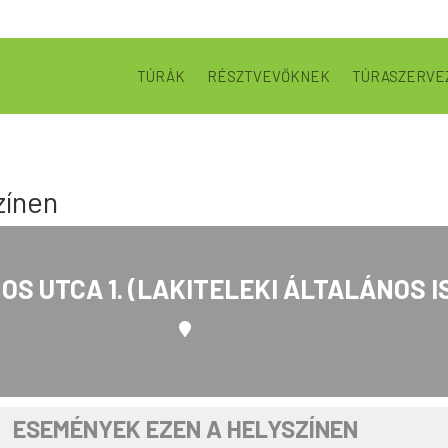
TÚRÁK
RÉSZTVEVŐKNEK
TÚRASZERVE
zínen
OS UTCA 1. (LAKITELEKI ÁLTALÁNOS 
ESEMÉNYEK EZEN A HELYSZÍNEN