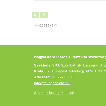
NINCS ESEMÉNY
Magyar Kerékpáros Turisztikai Szövetsé
Székhely
: 9700 Szombathely, Berzsenyi D. té
Iroda
: 1126 Budapest, Istenhegyi út 9/D, fsz./
Adószám
: 18877410-1-18
info@tekerjazoldbe.hu
Adatkezelési tájékoztató