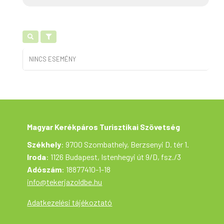
NINCS ESEMÉNY
Magyar Kerékpáros Turisztikai Szövetség
Székhely
: 9700 Szombathely, Berzsenyi D. tér 1.
Iroda
: 1126 Budapest, Istenhegyi út 9/D, fsz./3
Adószám
: 18877410-1-18
info@tekerjazoldbe.hu
Adatkezelési tájékoztató