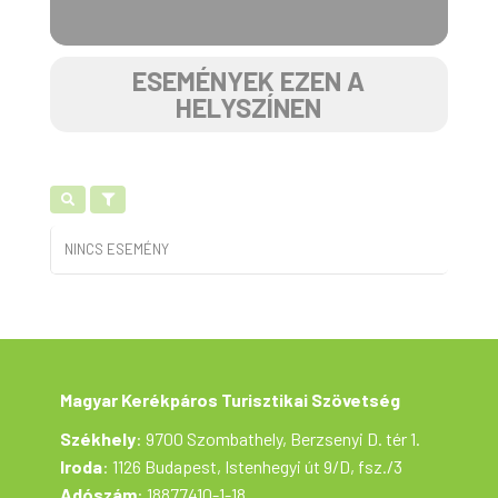
ESEMÉNYEK EZEN A
HELYSZÍNEN
NINCS ESEMÉNY
Magyar Kerékpáros Turisztikai Szövetség
Székhely
: 9700 Szombathely, Berzsenyi D. tér 1.
Iroda
: 1126 Budapest, Istenhegyi út 9/D, fsz./3
Adószám
: 18877410-1-18