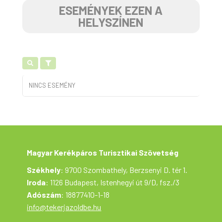
ESEMÉNYEK EZEN A
HELYSZÍNEN
NINCS ESEMÉNY
Magyar Kerékpáros Turisztikai Szövetség
Székhely
: 9700 Szombathely, Berzsenyi D. tér 1.
Iroda
: 1126 Budapest, Istenhegyi út 9/D, fsz./3
Adószám
: 18877410-1-18
info@tekerjazoldbe.hu