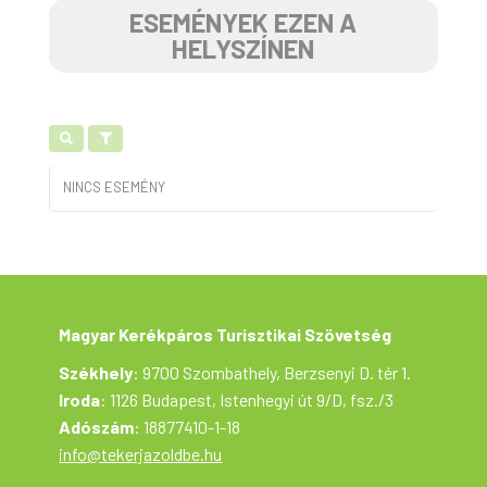
ESEMÉNYEK EZEN A
HELYSZÍNEN
NINCS ESEMÉNY
Magyar Kerékpáros Turisztikai Szövetség
Székhely
: 9700 Szombathely, Berzsenyi D. tér 1.
Iroda
: 1126 Budapest, Istenhegyi út 9/D, fsz./3
Adószám
: 18877410-1-18
info@tekerjazoldbe.hu