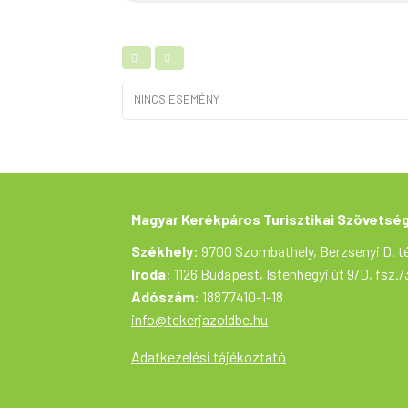
NINCS ESEMÉNY
Magyar Kerékpáros Turisztikai Szövetsé
Székhely
: 9700 Szombathely, Berzsenyi D. té
Iroda
: 1126 Budapest, Istenhegyi út 9/D, fsz./
Adószám
: 18877410-1-18
info@tekerjazoldbe.hu
Adatkezelési tájékoztató