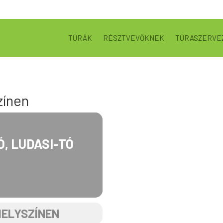
TÚRÁK
RÉSZTVEVŐKNEK
TÚRASZERVE
zínen
Ó, LUDASI-TÓ
HELYSZÍNEN