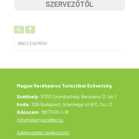
SZERVEZŐTŐL
NINCS ESEMÉNY
Magyar Kerékpáros Turisztikai Szövetség
Székhely
: 9700 Szombathely, Berzsenyi D. tér 1.
Iroda
: 1126 Budapest, Istenhegyi út 9/D, fsz./3
Adószám
: 18877410-1-18
info@tekerjazoldbe.hu
Adatkezelési tájékoztató