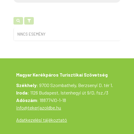
NINCS ESEMÉNY
Magyar Kerékpáros Turisztikai Szövetség
Székhely
: 9700 Szombathely, Berzsenyi D. tér 1.
Iroda
: 1126 Budapest, Istenhegyi út 9/D, fsz./3
Adószám
: 18877410-1-18
info@tekerjazoldbe.hu
Adatkezelési tájékoztató