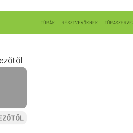
TÚRÁK
RÉSZTVEVŐKNEK
TÚRASZERVE
ezőtől
VEZŐTŐL