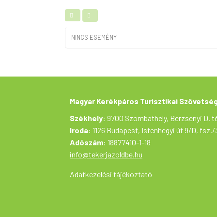
NINCS ESEMÉNY
Magyar Kerékpáros Turisztikai Szövetsé
Székhely
: 9700 Szombathely, Berzsenyi D. té
Iroda
: 1126 Budapest, Istenhegyi út 9/D, fsz./
Adószám
: 18877410-1-18
info@tekerjazoldbe.hu
Adatkezelési tájékoztató