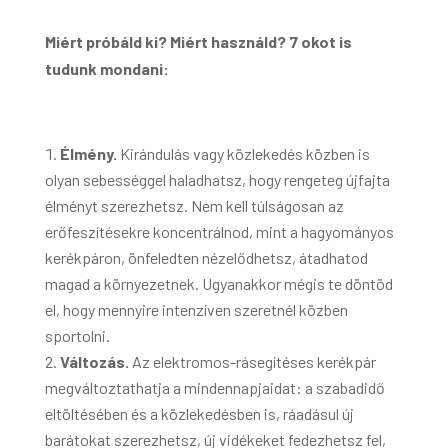
Miért próbáld ki? Miért használd? 7 okot is
tudunk mondani:
Élmény.
Kirándulás vagy közlekedés közben is
olyan sebességgel haladhatsz, hogy rengeteg újfajta
élményt szerezhetsz. Nem kell túlságosan az
erőfeszítésekre koncentrálnod, mint a hagyományos
kerékpáron, önfeledten nézelődhetsz, átadhatod
magad a környezetnek. Ugyanakkor mégis te döntöd
el, hogy mennyire intenzíven szeretnél közben
sportolni.
Változás.
Az elektromos-rásegítéses kerékpár
megváltoztathatja a mindennapjaidat: a szabadidő
eltöltésében és a közlekedésben is, ráadásul új
barátokat szerezhetsz, új vidékeket fedezhetsz fel,