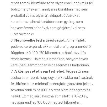
rendszernek köszönhetően olyan emelkedőkre is fel
tudsz majd tekerni, amilyenre korábban meg sem
próbáltál volna, olyan új, eldugott úticélokat
kereshetsz, ahová korábban sem gyalog, sem
hagyományos bringával, sem gépjárművel nem
jutottál még el.
Megnövelheted a távolságot.
A mai fejlett
pedelec kerékpárok akkumulátorai programmódtól
függően akár 100-150 kilométeres hatótávval is
rendelkeznek. Ha mégis lemerülne, hagyományos
kerékpár üzemmódban is hazaérhetsz bárhonnan.
A környezetet sem terheled.
Végezetül nem
utolsó szempont, hogy egy e-bike akkumulátorának
feltöltése csak minimális energiafogyasztást jelent,
továbbá több mint 1000 töltést bír minőségromlás
nélkül. Ez még sűrű használat mellett is 10-20 év,
nagyságrendileg 100 000 megtett kilométer…