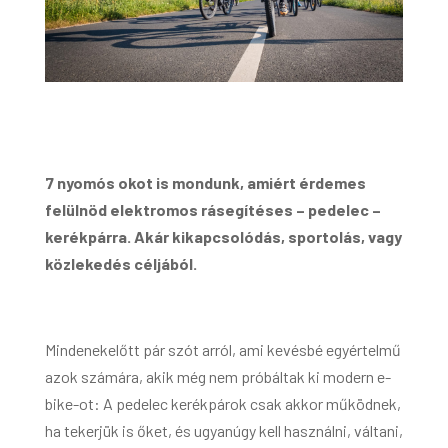
7 nyomós okot is mondunk, amiért érdemes
felülnöd elektromos rásegítéses – pedelec –
kerékpárra. Akár kikapcsolódás, sportolás, vagy
közlekedés céljából.
Mindenekelőtt pár szót arról, ami kevésbé egyértelmű
azok számára, akik még nem próbáltak ki modern e-
bike-ot: A pedelec kerékpárok csak akkor működnek,
ha tekerjük is őket, és ugyanúgy kell használni, váltani,