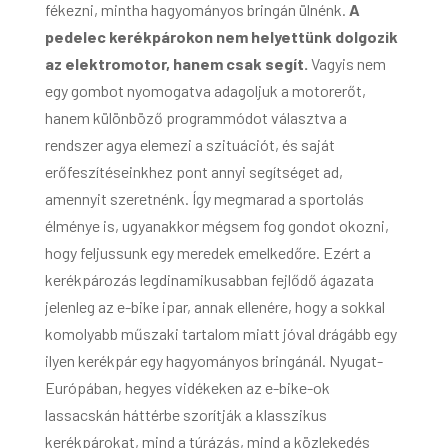
fékezni, mintha hagyományos bringán ülnénk.
A
pedelec kerékpárokon nem helyettünk dolgozik
az elektromotor, hanem csak segít.
Vagyis nem
egy gombot nyomogatva adagoljuk a motorerőt,
hanem különböző programmódot választva a
rendszer agya elemezi a szituációt, és saját
erőfeszítéseinkhez pont annyi segítséget ad,
amennyit szeretnénk. Így megmarad a sportolás
élménye is, ugyanakkor mégsem fog gondot okozni,
hogy feljussunk egy meredek emelkedőre. Ezért a
kerékpározás legdinamikusabban fejlődő ágazata
jelenleg az e-bike ipar, annak ellenére, hogy a sokkal
komolyabb műszaki tartalom miatt jóval drágább egy
ilyen kerékpár egy hagyományos bringánál. Nyugat-
Európában, hegyes vidékeken az e-bike-ok
lassacskán háttérbe szorítják a klasszikus
kerékpárokat, mind a túrázás, mind a közlekedés