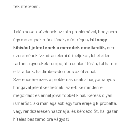
tekintetében.
Talán sokan küzdenek azzal a problémával, hogy nem
úgy mozognak már a lábak, mint régen,
túl nagy
kihívást jelentenek a meredek emelkedők
, nem
szeretnének izzadtan elérni úticéljukat, lehetetlen
tartani a gyerekek tempóját a családi túrán, túl hamar
elfáradunk, ha dimbes-dombos az útvonal.
Szerencsére ezek a problémák csak a hagyományos
bringával jelentkezhetnek, az e-bike mindenre
megoldást és ennél jóval többet kínál. Keress olyan
ismerőst, aki már legalább egy túra erejéig kipróbálta,
vagy rendszeresen használja, és kérdezd őt, ha igazán
hiteles beszámolóra vágysz!