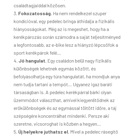
családtagjaiddal közösen.
Fokozatosság.
Ha nem rendelkezel szuper
kondícióval, egy pedelec bringa áthidalja a fizikális
hiányosságokat. Még az is megeshet, hogy ha a
kerékpározás során számodra a saját teljesítményed
a legfontosabb, az e-bike lesz a hiányzó lépcsőfok a
sport kerékpárok felé…
Jó hangulat.
Egy családon belül nagy fizikális
különbségek lehetnek egymás között, és
befolyásolhatja egy túra hangulatát, ha mondjuk anya
nem tudja tartani a tempót… Ugyanez igaz baráti
társaságban is. A pedelec kerékpárral bárki olyan
üzemmódot választhat, amivel kiegyenlítődnek az
erőkülönbségek és az egymással töltött időre, a táj
szépségére koncentrálhat mindenki. Persze aki
szeretne, vicsoroghat is közben a hegyen…
Új helyekre juthatsz el.
Mivel a pedelec rásegítő