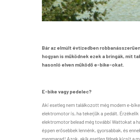
Bár az elmúlt évtizedben robbanásszerűe
hogyan is működnek ezek a bringák, mit ta
hasonló elven működő e-bike-okat.
E-bike vagy pedelec?
Aki esetleg nem találkozott még modern e-bike
elektromotor is, ha tekerjük a pedált. Érzékeli
elektromotor belead még további Wattokat a hajt
éppen erősebbek lennénk, gyorsabbak, és enne
megmarad! Azok, akik esetleg félnek kicsit a 