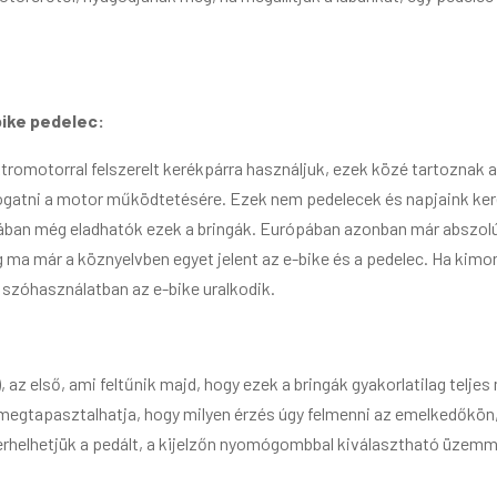
bike pedelec:
tromotorral felszerelt kerékpárra használjuk, ezek közé tartoznak a
ogatni a motor működtetésére. Ezek nem pedelecek és napjaink keré
siában még eladhatók ezek a bringák. Európában azonban már abszolút
g ma már a köznyelvben egyet jelent az e-bike és a pedelec. Ha kimo
 szóhasználatban az e-bike uralkodik.
, az első, ami feltűnik majd, hogy ezek a bringák gyakorlatilag te
 megtapasztalhatja, hogy milyen érzés úgy felmenni az emelkedőkön
s terhelhetjük a pedált, a kijelzőn nyomógombbal kiválasztható üzem