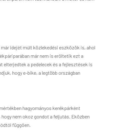
 már idejét múlt közlekedési eszközök is, ahol
kpáriparában már nem is erőltetik ezt a
 elterjedtek a pedelecek és a fejlesztések is
ndjuk, hogy e-bike, a legtöbb országban
ljes mértékben hagyományos kerékpárként
, hogy nem okoz gondot a feljutás. Eközben
módtól függően.