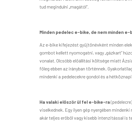
tud megindulni „magától”.
Minden pedelec e-bike, de nem minden e-
Az e-bike kifejezést gyűjtőnévként minden elek
gombot kellett nyomogatni, vagy „gázkart” húz
vonalat. Olcsóbb előállítási költsége miatt Áz
főleg ebben az irányban történnek. Gyakorlatila
mindenki a pedelecekre gondol és a hétköznapi
Ha valaki először ül fel e-bike-ra
(pedelecre)
viselkednek. Egy ilyen gép nyergében mindenki
akár teljes erőből vagy kisebb intenzitással i