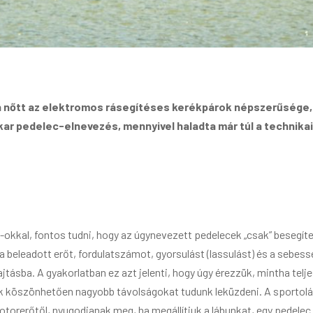
n nőtt az elektromos rásegítéses kerékpárok népszerűsége,
kar pedelec-elnevezés, mennyivel haladta már túl a technika
-okkal, fontos tudni, hogy az úgynevezett pedelecek „csak” besegít
k a beleadott erőt, fordulatszámot, gyorsulást (lassulást) és a sebe
ásba. A gyakorlatban ez azt jelenti, hogy úgy érezzük, mintha telje
k köszönhetően nagyobb távolságokat tudunk leküzdeni. A sportol
motorerőtől, nyugodjanak meg, ha megállítjuk a lábunkat, egy pede