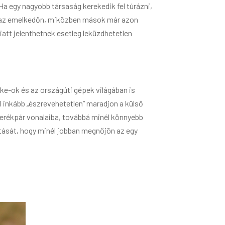
a egy nagyobb társaság kerekedik fel túrázni,
get az emelkedőn, miközben mások már azon
iatt jelenthetnek esetleg leküzdhetetlen
ike-ok és az országúti gépek világában is
l inkább „észrevehetetlen” maradjon a külső
erékpár vonalaiba, továbbá minél könnyebb
tását, hogy minél jobban megnőjön az egy