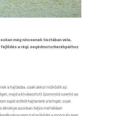
 sokan még nincsenek tisztában vele,
i fejlődés a régi, segédmotorkerékpárhoz
enek a hajtásba, csak akkor működik az
sséget, majd a kiválasztott üzemmód szerint az
sen saját erőből hajtanánk a bringát, csak
ás élménye azonban teljes mértékben
lec kerékpáron nem tud működni a motor és nem