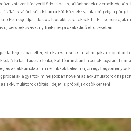
ngázni, hiszen kiegyenlítődnek az erőkülönbségek az emelkedőkön. H
en a fizikális különbségek hamar kiütköznek: valaki még vígan pör
 e-bike megoldja a dolgot. Idősebb túrázóknak fizikai kondíciójuk m
k új perspektívákat nyitnak meg a szabadidő eltöltésében.
pár kategóriában elterjedtek, a városi- és túrabringák, a mountain b
el. A fejlesztések jelenleg két fő irányban haladnak, egyrészt miné
ség és az akkumulátor minél inkább belesimuljon egy hagyományos k
gpróbálják a gyártók minél jobban növelni az akkumulátorok kapaci
 az akkumulátorok töltési idejét is próbálják csökkenteni.