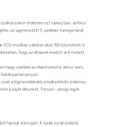
sík szakaszokon érdemes ezt választani, amikor
ítés, az úgynevezett S-pedelec kategóriánál
r ECO-módban valóban akár 150 kilométert is
etetlen, hogy az általunk leadott erő mellett
nem hagy cserben az elektromotor akkor sem,
gy kerékpárversenyző.
en csak a legmeredekebb emelkedőkön érdemes
mint a saját lábunkét. Persze – ahogy egyik
 hajtjuk a bringát! A túrák során kiderül,