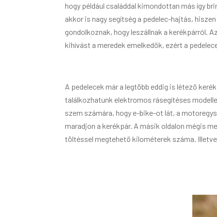
hogy például családdal kimondottan más így bri
akkor is nagy segítség a pedelec-hajtás, hisz
gondolkoznak, hogy leszállnak a kerékpárról. Az
kihívást a meredek emelkedők, ezért a pedelece
A pedelecek már a legtöbb eddig is létező kerék
találkozhatunk elektromos rásegítéses modellekk
szem számára, hogy e-bike-ot lát, a motoregy
maradjon a kerékpár. A másik oldalon mégis me
töltéssel megtehető kilométerek száma. Illetve