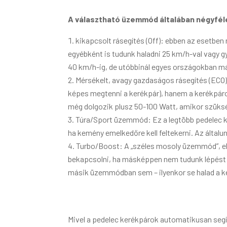
A választható üzemmód általában négyfél
kikapcsolt rásegítés (Off): ebben az esetben
egyébként is tudunk haladni 25 km/h-val vagy 
40 km/h-ig, de utóbbinál egyes országokban má
Mérsékelt, avagy gazdaságos rásegítés (EC
képes megtenni a kerékpár), hanem a kerékpározá
még dolgozik plusz 50-100 Watt, amikor szüks
Túra/Sport üzemmód: Ez a legtöbb pedelec k
ha kemény emelkedőre kell feltekerni. Az általu
Turbo/Boost: A „széles mosoly üzemmód”, e
bekapcsolni, ha másképpen nem tudunk lépést ta
másik üzemmódban sem – ilyenkor se halad a ke
Mivel a pedelec kerékpárok automatikusan segít