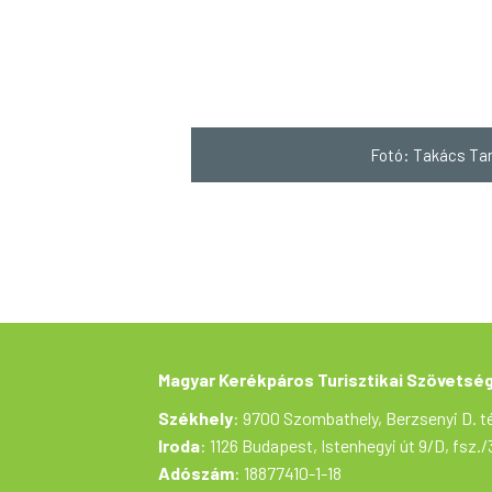
Fotó: Takács T
Magyar Kerékpáros Turisztikai Szövetsé
Székhely
: 9700 Szombathely, Berzsenyi D. té
Iroda
: 1126 Budapest, Istenhegyi út 9/D, fsz./
Adószám
: 18877410-1-18