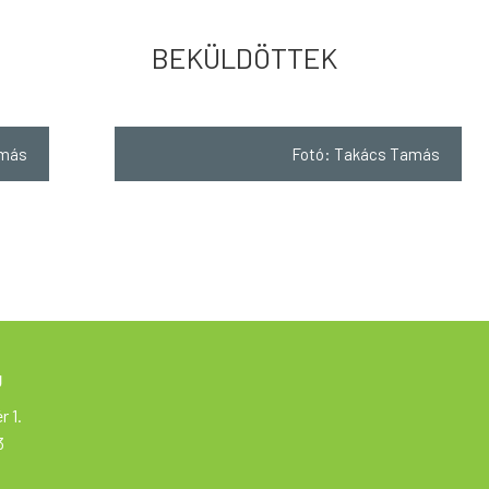
BEKÜLDÖTTEK
amás
Fotó: Takács Tamás
g
r 1.
3