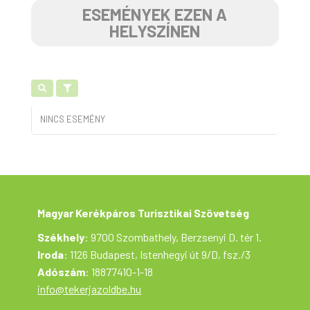
ESEMÉNYEK EZEN A
HELYSZÍNEN
NINCS ESEMÉNY
Magyar Kerékpáros Turisztikai Szövetség
Székhely
: 9700 Szombathely, Berzsenyi D. tér 1.
Iroda
: 1126 Budapest, Istenhegyi út 9/D, fsz./3
Adószám
: 18877410-1-18
info@tekerjazoldbe.hu