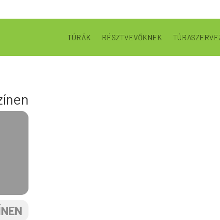
TÚRÁK
RÉSZTVEVŐKNEK
TÚRASZERVE
zínen
ÍNEN