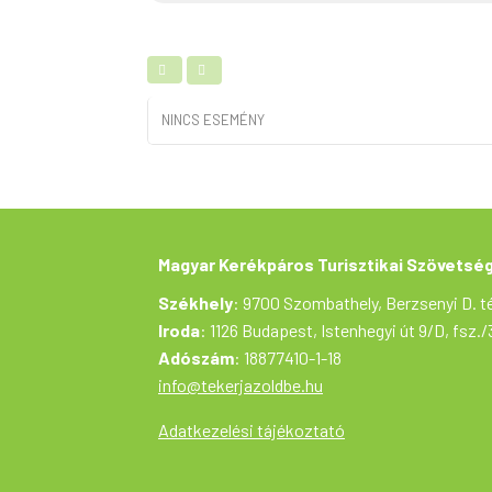
NINCS ESEMÉNY
Magyar Kerékpáros Turisztikai Szövetsé
Székhely
: 9700 Szombathely, Berzsenyi D. té
Iroda
: 1126 Budapest, Istenhegyi út 9/D, fsz./
Adószám
: 18877410-1-18
info@tekerjazoldbe.hu
Adatkezelési tájékoztató