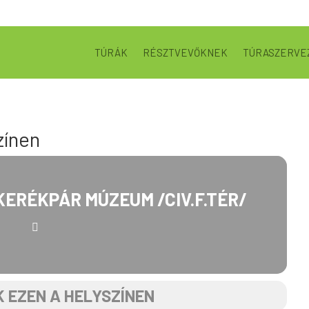
TÚRÁK
RÉSZTVEVŐKNEK
TÚRASZERVE
zínen
KERÉKPÁR MÚZEUM /CIV.F.TÉR/
 EZEN A HELYSZÍNEN