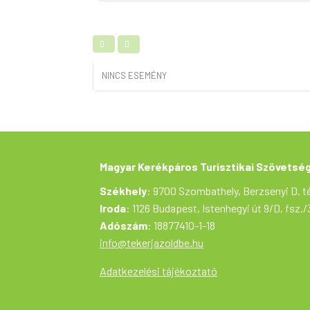
NINCS ESEMÉNY
Magyar Kerékpáros Turisztikai Szövetsé
Székhely
: 9700 Szombathely, Berzsenyi D. té
Iroda
: 1126 Budapest, Istenhegyi út 9/D, fsz./
Adószám
: 18877410-1-18
info@tekerjazoldbe.hu
Adatkezelési tájékoztató