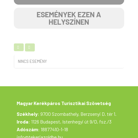
ESEMÉNYEK EZEN A
HELYSZÍNEN
NINCS ESEMÉNY
Magyar Kerékpáros Turisztikai Szövetség
Székhely
: 9700 Szombathely, Berzsenyi D. tér 1.
Iroda
: 1126 Budapest, Istenhegyi út 9/D, fsz./3
Adószám
: 18877410-1-18
info@tekerjazoldbe.hu