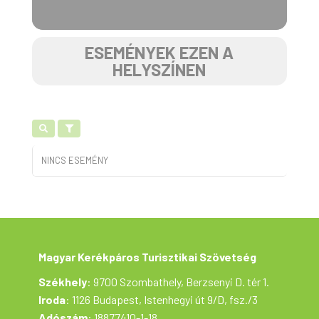
ESEMÉNYEK EZEN A
HELYSZÍNEN
NINCS ESEMÉNY
Magyar Kerékpáros Turisztikai Szövetség
Székhely
: 9700 Szombathely, Berzsenyi D. tér 1.
Iroda
: 1126 Budapest, Istenhegyi út 9/D, fsz./3
Adószám
: 18877410-1-18