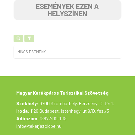
ESEMÉNYEK EZEN A
HELYSZÍNEN
NINCS ESEMÉNY
Magyar Kerékpáros Turisztikai Szövetség
Székhely
: 9700 Szombathely, Berzsenyi D. tér 1.
Iroda
: 1126 Budapest, Istenhegyi út 9/D, fsz./3
Adószám
: 18877410-1-18
info@tekerjazoldbe.hu