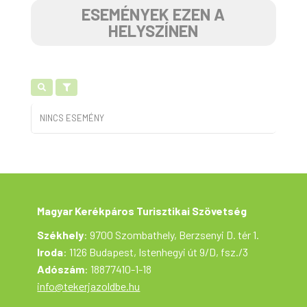
ESEMÉNYEK EZEN A
HELYSZÍNEN
NINCS ESEMÉNY
Magyar Kerékpáros Turisztikai Szövetség
Székhely
: 9700 Szombathely, Berzsenyi D. tér 1.
Iroda
: 1126 Budapest, Istenhegyi út 9/D, fsz./3
Adószám
: 18877410-1-18
info@tekerjazoldbe.hu