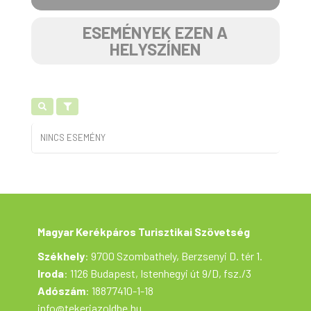
ESEMÉNYEK EZEN A
HELYSZÍNEN
NINCS ESEMÉNY
Magyar Kerékpáros Turisztikai Szövetség
Székhely
: 9700 Szombathely, Berzsenyi D. tér 1.
Iroda
: 1126 Budapest, Istenhegyi út 9/D, fsz./3
Adószám
: 18877410-1-18
info@tekerjazoldbe.hu