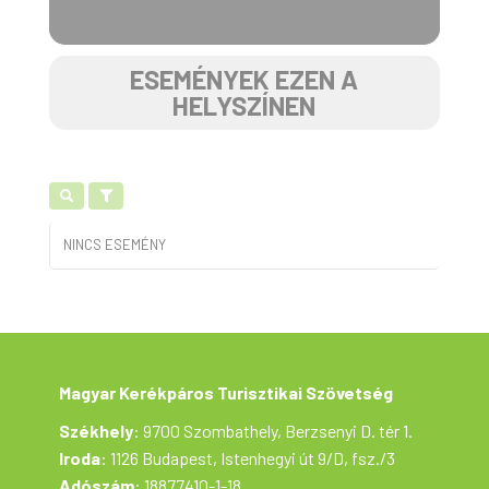
ESEMÉNYEK EZEN A
HELYSZÍNEN
NINCS ESEMÉNY
Magyar Kerékpáros Turisztikai Szövetség
Székhely
: 9700 Szombathely, Berzsenyi D. tér 1.
Iroda
: 1126 Budapest, Istenhegyi út 9/D, fsz./3
Adószám
: 18877410-1-18