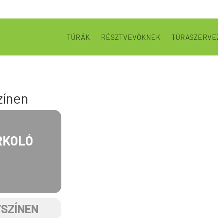
TÚRÁK
RÉSZTVEVŐKNEK
TÚRASZERVE
zínen
RKOLÓ
YSZÍNEN