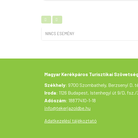
NINCS ESEMÉNY
Magyar Kerékpáros Turisztikai Szövetsé
Székhely
: 9700 Szombathely, Berzsenyi D. té
Iroda
: 1126 Budapest, Istenhegyi út 9/D, fsz./
Adószám
: 18877410-1-18
info@tekerjazoldbe.hu
Adatkezelési tájékoztató