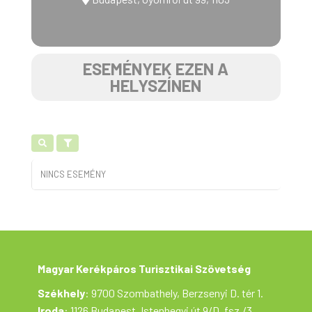
ESEMÉNYEK EZEN A
HELYSZÍNEN
NINCS ESEMÉNY
Magyar Kerékpáros Turisztikai Szövetség
Székhely
: 9700 Szombathely, Berzsenyi D. tér 1.
Iroda
: 1126 Budapest, Istenhegyi út 9/D, fsz./3