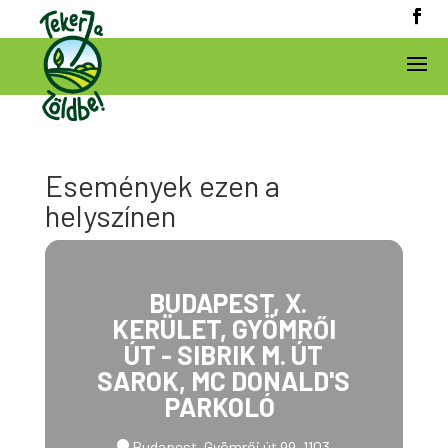
Események ezen a
helyszínen
BUDAPEST, X.
KERÜLET, GYÖMRŐI
ÚT - SIBRIK M. ÚT
SAROK, MC DONALD'S
PARKOLÓ
Budapest, Gyömrői út 99, 1103