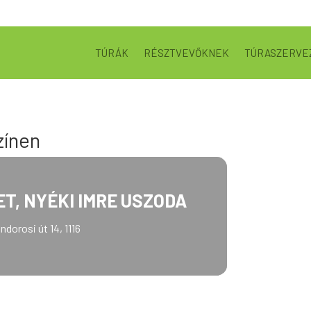
TÚRÁK
RÉSZTVEVŐKNEK
TÚRASZERVE
zínen
ET, NYÉKI IMRE USZODA
dorosi út 14, 1116