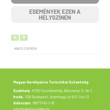
ESEMÉNYEK EZEN A
HELYSZÍNEN
NINCS ESEMÉNY
Magyar Kerékpáros Turisztikai Szövetség
Székhely
: 9700 Szombathely, Berzsenyi D. tér 1.
Iroda
: 1126 Budapest, Istenhegyi út 9/D, fsz./3
Adószám
: 18877410-1-18
info@tekerjazoldbe.hu