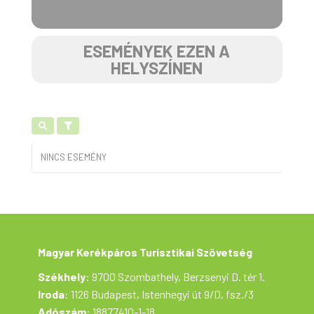
ESEMÉNYEK EZEN A
HELYSZÍNEN
NINCS ESEMÉNY
Magyar Kerékpáros Turisztikai Szövetség
Székhely
: 9700 Szombathely, Berzsenyi D. tér 1.
Iroda
: 1126 Budapest, Istenhegyi út 9/D, fsz./3
Adószám
: 18877410-1-18