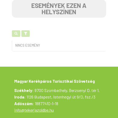
ESEMÉNYEK EZEN A
HELYSZÍNEN
NINCS ESEMÉNY
Magyar Kerékpáros Turisztikai Szövetség
Székhely
: 9700 Szombathely, Berzsenyi D. tér 1.
Iroda
: 1126 Budapest, Istenhegyi út 9/D, fsz./3
Adószám
: 18877410-1-18
info@tekerjazoldbe.hu