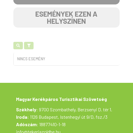
ESEMÉNYEK EZEN A
HELYSZÍNEN
NINCS ESEMÉNY
Magyar Kerékpáros Turisztikai Szövetség
Székhely
: 9700 Szombathely, Berzsenyi D. tér 1.
Iroda
: 1126 Budapest, Istenhegyi út 9/D, fsz./3
Adószám
: 18877410-1-18
info@tekerjazoldbe.hu