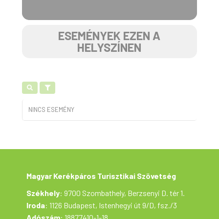
ESEMÉNYEK EZEN A
HELYSZÍNEN
NINCS ESEMÉNY
Magyar Kerékpáros Turisztikai Szövetség
Székhely
: 9700 Szombathely, Berzsenyi D. tér 1.
Iroda
: 1126 Budapest, Istenhegyi út 9/D, fsz./3
Adószám
: 18877410-1-18