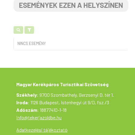
ESEMÉNYEK EZEN A HELYSZÍNEN
NINCS ESEMÉNY
Magyar Kerékpáros Turisztikai Szövetség
Székhely
: 9700 Szombathely, Berzsenyi D. tér 1.
Iroda
: 1126 Budapest, Istenhegyi út 9/D, fsz./3
Adószám
: 18877410-1-18
info@tekerjazoldbe.hu
Adatkezelési tájékoztató