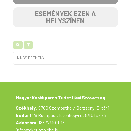
ESEMÉNYEK EZEN A
HELYSZÍNEN
NINCS ESEMÉNY
Magyar Kerékpáros Turisztikai Szövetség
Székhely
: 9700 Szombathely, Berzsenyi D. tér 1.
Iroda
: 1126 Budapest, Istenhegyi út 9/D, fsz./3
Adószám
: 18877410-1-18
info@tekerjazoldbe.hu