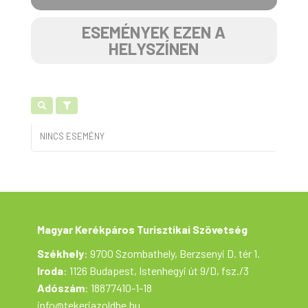
ESEMÉNYEK EZEN A
HELYSZÍNEN
NINCS ESEMÉNY
Magyar Kerékpáros Turisztikai Szövetség
Székhely
: 9700 Szombathely, Berzsenyi D. tér 1.
Iroda
: 1126 Budapest, Istenhegyi út 9/D, fsz./3
Adószám
: 18877410-1-18
info@tekerjazoldbe.hu