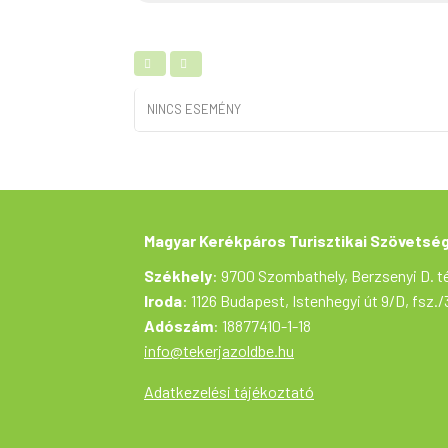
NINCS ESEMÉNY
Magyar Kerékpáros Turisztikai Szövetsé
Székhely
: 9700 Szombathely, Berzsenyi D. té
Iroda
: 1126 Budapest, Istenhegyi út 9/D, fsz./
Adószám
: 18877410-1-18
info@tekerjazoldbe.hu
Adatkezelési tájékoztató