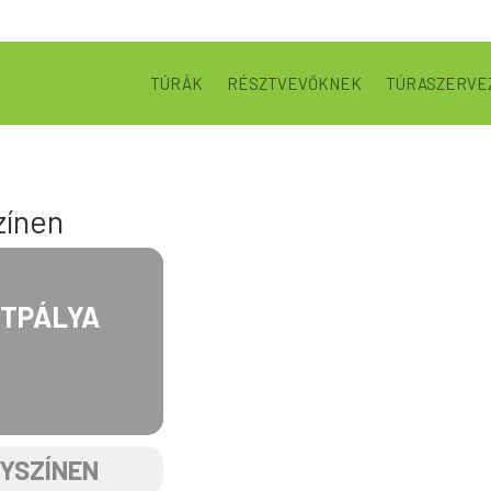
TÚRÁK
RÉSZTVEVŐKNEK
TÚRASZERVE
zínen
RTPÁLYA
LYSZÍNEN