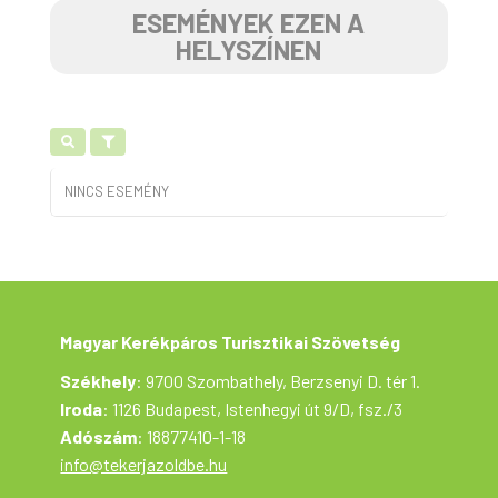
ESEMÉNYEK EZEN A
HELYSZÍNEN
NINCS ESEMÉNY
Magyar Kerékpáros Turisztikai Szövetség
Székhely
: 9700 Szombathely, Berzsenyi D. tér 1.
Iroda
: 1126 Budapest, Istenhegyi út 9/D, fsz./3
Adószám
: 18877410-1-18
info@tekerjazoldbe.hu