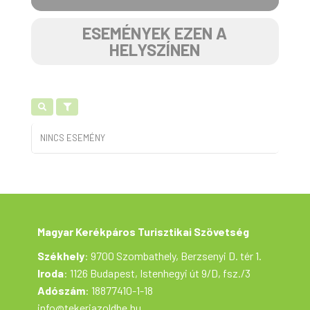
ESEMÉNYEK EZEN A
HELYSZÍNEN
NINCS ESEMÉNY
Magyar Kerékpáros Turisztikai Szövetség
Székhely
: 9700 Szombathely, Berzsenyi D. tér 1.
Iroda
: 1126 Budapest, Istenhegyi út 9/D, fsz./3
Adószám
: 18877410-1-18
info@tekerjazoldbe.hu