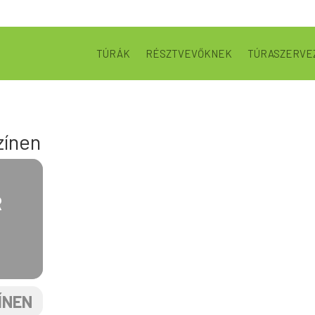
TÚRÁK
RÉSZTVEVŐKNEK
TÚRASZERVE
zínen
R
ÍNEN