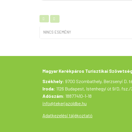
NINCS ESEMÉNY
Magyar Kerékpáros Turisztikai Szövetsé
Székhely
: 9700 Szombathely, Berzsenyi D. té
Iroda
: 1126 Budapest, Istenhegyi út 9/D, fsz./
Adószám
: 18877410-1-18
info@tekerjazoldbe.hu
Adatkezelési tájékoztató