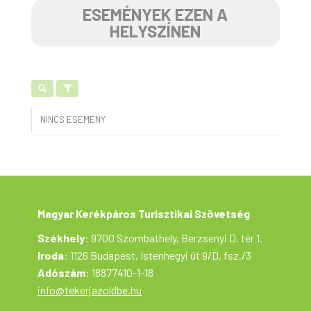
ESEMÉNYEK EZEN A
HELYSZÍNEN
NINCS ESEMÉNY
Magyar Kerékpáros Turisztikai Szövetség
Székhely
: 9700 Szombathely, Berzsenyi D. tér 1.
Iroda
: 1126 Budapest, Istenhegyi út 9/D, fsz./3
Adószám
: 18877410-1-18
info@tekerjazoldbe.hu