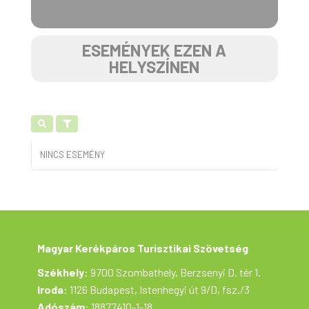
ESEMÉNYEK EZEN A
HELYSZÍNEN
NINCS ESEMÉNY
Magyar Kerékpáros Turisztikai Szövetség
Székhely
: 9700 Szombathely, Berzsenyi D. tér 1.
Iroda
: 1126 Budapest, Istenhegyi út 9/D, fsz./3
Adószám
: 18877410-1-18