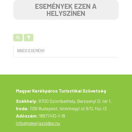
ESEMÉNYEK EZEN A
HELYSZÍNEN
NINCS ESEMÉNY
Magyar Kerékpáros Turisztikai Szövetség
Székhely
: 9700 Szombathely, Berzsenyi D. tér 1.
Iroda
: 1126 Budapest, Istenhegyi út 9/D, fsz./3
Adószám
: 18877410-1-18
info@tekerjazoldbe.hu