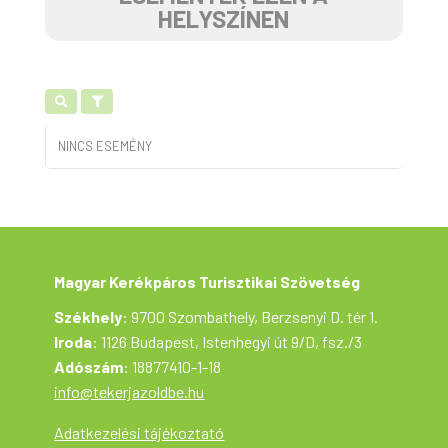
HELYSZÍNEN
NINCS ESEMÉNY
Magyar Kerékpáros Turisztikai Szövetség
Székhely
: 9700 Szombathely, Berzsenyi D. tér 1.
Iroda
: 1126 Budapest, Istenhegyi út 9/D, fsz./3
Adószám
: 18877410-1-18
info@tekerjazoldbe.hu
Adatkezelési tájékoztató